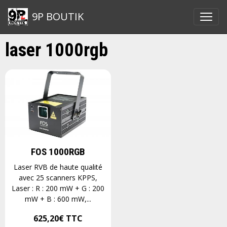
9P BOUTIK
laser 1000rgb
FOS 1000RGB
Laser RVB de haute qualité
avec 25 scanners KPPS,
Laser : R : 200 mW + G : 200
mW + B : 600 mW,...
625,20€
TTC