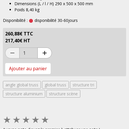
Dimensions (L / l / H)
290 x 500 x 500 mm
Poids
8,40 kg
Disponibilité :
disponibilité 30-60jours
260,88€ TTC
217,40€ HT
Ajouter au panier
angle global truss
global truss
structure tri
structure aluminium
structure scène
★
★
★
★
★