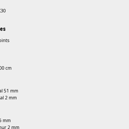
X30
ues
oints
00 cm
al
51 mm
al
2 mm
6 mm
mur
2 mm