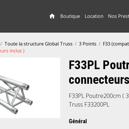
Boutique
Location
Nos Pres
Toute la structure Global Truss
3 Points
F33 (compat
urs inclus )
F33PL Poutr
connecteurs 
F33PL Poutre200cm ( 3 
Truss F33200PL
Général