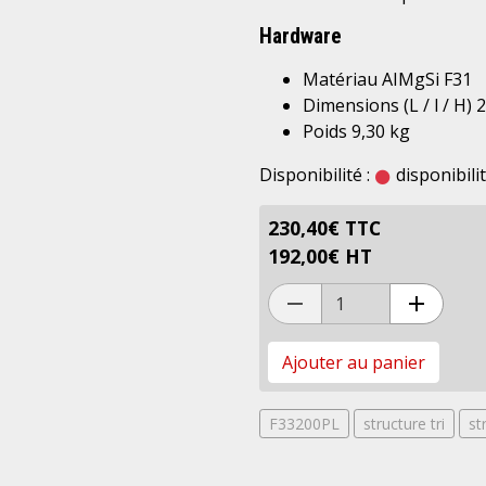
Hardware
Matériau
AIMgSi F31
Dimensions (L / l / H)
2
Poids
9,30 kg
Disponibilité :
disponibili
230,40€ TTC
192,00€ HT
Ajouter au panier
F33200PL
structure tri
st