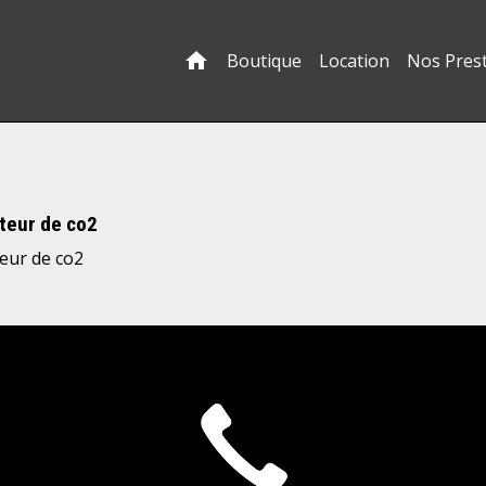
Boutique
Location
Nos Pres
teur de co2
eur de co2